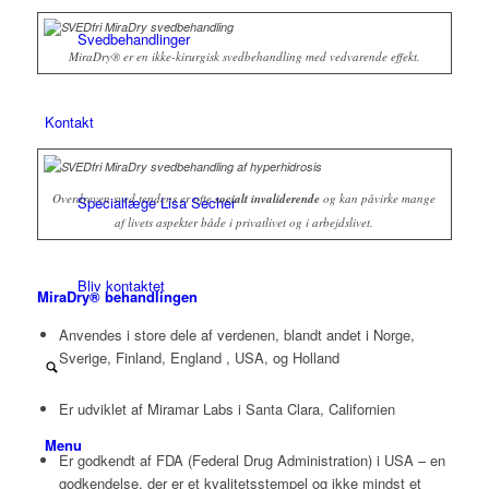
Svedbehandlinger
MiraDry® er en ikke-kirurgisk svedbehandling med vedvarende effekt.
Kontakt
Overdreven sved tendens er ofte
socialt invaliderende
og kan påvirke mange
Speciallæge Lisa Secher
af livets aspekter både i privatlivet og i arbejdslivet.
Bliv kontaktet
MiraDry® behandlingen
Anvendes i store dele af verdenen, blandt andet i Norge,
Sverige, Finland, England , USA, og Holland
Er udviklet af Miramar Labs i Santa Clara, Californien
Menu
Er godkendt af FDA (Federal Drug Administration) i USA – en
godkendelse, der er et kvalitetsstempel og ikke mindst et