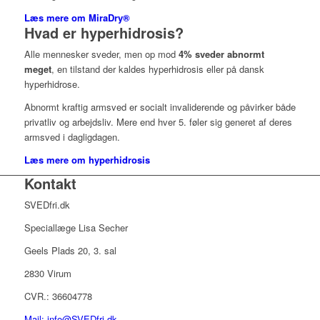
Læs mere om MiraDry®
Hvad er hyperhidrosis?
Alle mennesker sveder, men op mod
4% sveder abnormt
meget
, en tilstand der kaldes hyperhidrosis eller på dansk
hyperhidrose.
Abnormt kraftig armsved er socialt invaliderende og påvirker både
privatliv og arbejdsliv. Mere end hver 5. føler sig generet af deres
armsved i dagligdagen.
Læs mere om hyperhidrosis
Kontakt
SVEDfri.dk
Speciallæge Lisa Secher
Geels Plads 20, 3. sal
2830 Virum
CVR.: 36604778
Mail: info@SVEDfri.dk