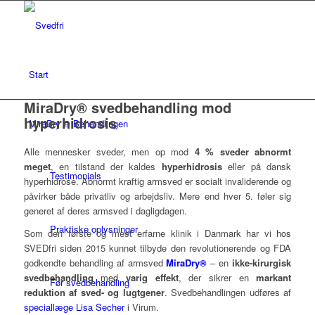
Start
MiraDry® svedbehandling mod
hyperhidrosis
MiraDry ® Behandlingen
Alle mennesker sveder, men op mod
4 % sveder abnormt
meget
, en tilstand der kaldes
hyperhidrosis
eller på dansk
Testimonials
hyperhidrose. Abnormt kraftig armsved er socialt invaliderende og
påvirker både privatliv og arbejdsliv. Mere end hver 5. føler sig
generet af deres armsved i dagligdagen.
Praktiske oplysninger
Som den første og mest erfarne klinik i Danmark har vi hos
SVEDfri siden 2015 kunnet tilbyde den revolutionerende og FDA
godkendte behandling af armsved
MiraDry®
– en
ikke-kirurgisk
svedbehandling
med
varig effekt
, der sikrer en
markant
Før svedbehandling
reduktion af sved- og lugtgener
.
Svedbehandlingen udføres af
speciallæge Lisa Secher
i Virum.