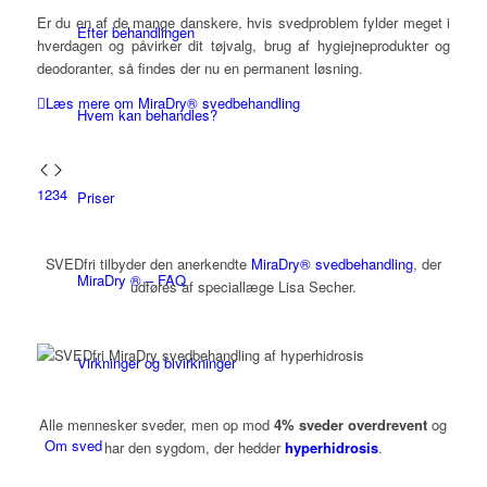
Er du en af de mange danskere, hvis svedproblem fylder meget i
Efter behandlingen
hverdagen og påvirker dit tøjvalg, brug af hygiejneprodukter og
deodoranter, så findes der nu en permanent løsning.
Læs mere om MiraDry® svedbehandling
Hvem kan behandles?
1
2
3
4
Priser
SVEDfri tilbyder den anerkendte
MiraDry® svedbehandling
, der
MiraDry ® – FAQ
udføres af speciallæge Lisa Secher.
Virkninger og bivirkninger
Alle mennesker sveder, men op mod
4% sveder overdrevent
og
Om sved
har den sygdom, der hedder
hyperhidrosis
.